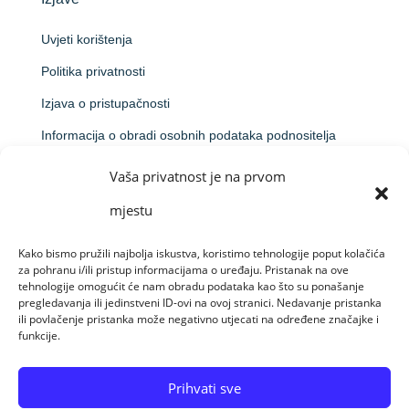
Uvjeti korištenja
Politika privatnosti
Izjava o pristupačnosti
Informacija o obradi osobnih podataka podnositelja
prijave na natječaj
Vaša privatnost je na prvom
Obavijest o obradi putem videonadzora
mjestu
Kako bismo pružili najbolja iskustva, koristimo tehnologije poput kolačića
za pohranu i/ili pristup informacijama o uređaju. Pristanak na ove
Made by Raido Solutions &
CroArt Studio
tehnologije omogućit će nam obradu podataka kao što su ponašanje
pregledavanja ili jedinstveni ID-ovi na ovoj stranici. Nedavanje pristanka
ili povlačenje pristanka može negativno utjecati na određene značajke i
funkcije.
© Sva prava pridržana 08-08-26 Centar za
profesionalnu rehabilitaciju Osijek
Prihvati sve