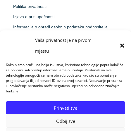
Politika privatnosti
Izjava o pristupačnosti
Informacija o obradi osobnih podataka podnositelja
prijave na natječaj
Vaša privatnost je na prvom
Obavijest o obradi putem videonadzora
mjestu
Kako bismo pružili najbolja iskustva, koristimo tehnologije poput kolačića
za pohranu i/ili pristup informacijama o uređaju. Pristanak na ove
Made by Raido Solutions &
CroArt Studio
tehnologije omogućit će nam obradu podataka kao što su ponašanje
pregledavanja ili jedinstveni ID-ovi na ovoj stranici. Nedavanje pristanka
ili povlačenje pristanka može negativno utjecati na određene značajke i
funkcije.
© Sva prava pridržana 09-08-26 Centar za
profesionalnu rehabilitaciju Osijek
Prihvati sve
Odbij sve