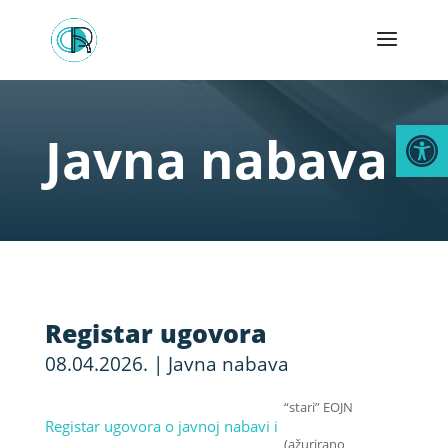
Open
Javna nabava
Registar ugovora
08.04.2026.
|
Javna nabava
“stari” EOJN
Registar ugovora o javnoj nabavi i
(ažurirano