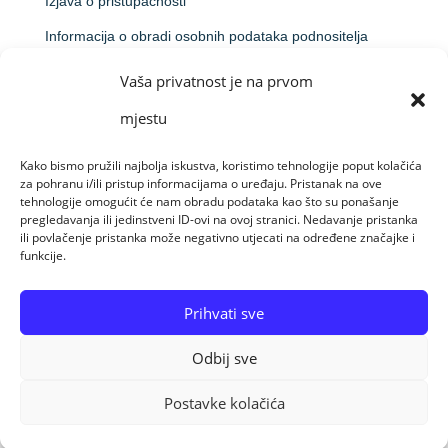
Izjava o pristupačnosti
Informacija o obradi osobnih podataka podnositelja
prijave na natječaj
Vaša privatnost je na prvom
Obavijest o obradi putem videonadzora
mjestu
Kako bismo pružili najbolja iskustva, koristimo tehnologije poput kolačića
za pohranu i/ili pristup informacijama o uređaju. Pristanak na ove
Made by Raido Solutions &
CroArt Studio
tehnologije omogućit će nam obradu podataka kao što su ponašanje
pregledavanja ili jedinstveni ID-ovi na ovoj stranici. Nedavanje pristanka
ili povlačenje pristanka može negativno utjecati na određene značajke i
funkcije.
© Sva prava pridržana 08-08-26 Centar za
profesionalnu rehabilitaciju Osijek
Prihvati sve
Odbij sve
Postavke kolačića