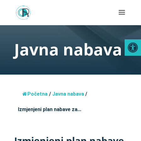
Open
Javna nabava
Početna
/
Javna nabava
/
Izmjenjeni plan nabave za...
Izmjenjeni plan nabave