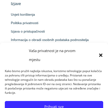
Izjave
Uvjeti korištenja
Politika privatnosti
Izjava o pristupačnosti
Informacija o obradi osobnih podataka podnositelja
prijave na natječaj
Vaša privatnost je na prvom
Obavijest o obradi putem videonadzora
mjestu
Kako bismo pružili najbolja iskustva, koristimo tehnologije poput kolačića
za pohranu i/ili pristup informacijama o uređaju. Pristanak na ove
Made by Raido Solutions &
CroArt Studio
tehnologije omogućit će nam obradu podataka kao što su ponašanje
pregledavanja ili jedinstveni ID-ovi na ovoj stranici. Nedavanje pristanka
ili povlačenje pristanka može negativno utjecati na određene značajke i
funkcije.
© Sva prava pridržana 09-08-26 Centar za
profesionalnu rehabilitaciju Osijek
Prihvati sve