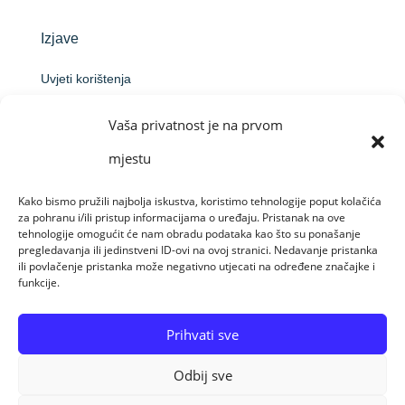
Izjave
Uvjeti korištenja
Politika privatnosti
Vaša privatnost je na prvom
Izjava o pristupačnosti
mjestu
Informacija o obradi osobnih podataka podnositelja
prijave na natječaj
Kako bismo pružili najbolja iskustva, koristimo tehnologije poput kolačića
za pohranu i/ili pristup informacijama o uređaju. Pristanak na ove
Obavijest o obradi putem videonadzora
tehnologije omogućit će nam obradu podataka kao što su ponašanje
pregledavanja ili jedinstveni ID-ovi na ovoj stranici. Nedavanje pristanka
ili povlačenje pristanka može negativno utjecati na određene značajke i
funkcije.
Made by Raido Solutions &
CroArt Studio
Prihvati sve
Odbij sve
© Sva prava pridržana 08-08-26 Centar za