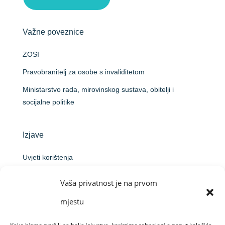
Važne poveznice
ZOSI
Pravobranitelj za osobe s invaliditetom
Ministarstvo rada, mirovinskog sustava, obitelji i
socijalne politike
Izjave
Uvjeti korištenja
Politika privatnosti
Vaša privatnost je na prvom
Izjava o pristupačnosti
mjestu
Informacija o obradi osobnih podataka podnositelja
prijave na natječaj