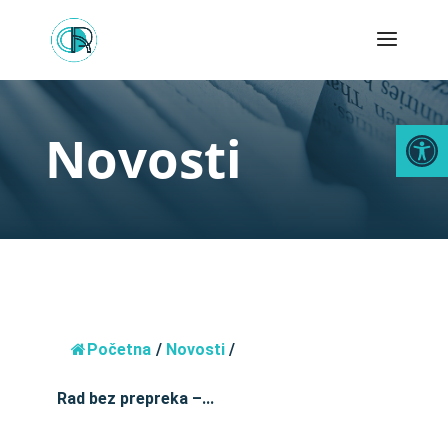
Open
Novosti
Početna
/
Novosti
/
Rad bez prepreka –...