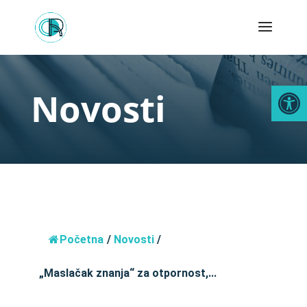
Open
Novosti
Početna
/
Novosti
/
„Maslačak znanja“ za otpornost,...