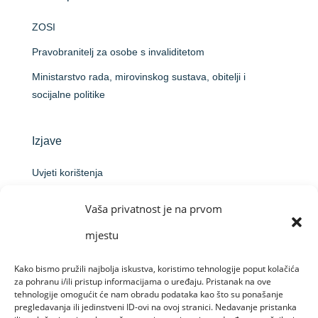
ZOSI
Pravobranitelj za osobe s invaliditetom
Ministarstvo rada, mirovinskog sustava, obitelji i
socijalne politike
Izjave
Uvjeti korištenja
Politika privatnosti
Vaša privatnost je na prvom
Izjava o pristupačnosti
mjestu
Informacija o obradi osobnih podataka podnositelja
prijave na natječaj
Kako bismo pružili najbolja iskustva, koristimo tehnologije poput kolačića
za pohranu i/ili pristup informacijama o uređaju. Pristanak na ove
Obavijest o obradi putem videonadzora
tehnologije omogućit će nam obradu podataka kao što su ponašanje
pregledavanja ili jedinstveni ID-ovi na ovoj stranici. Nedavanje pristanka