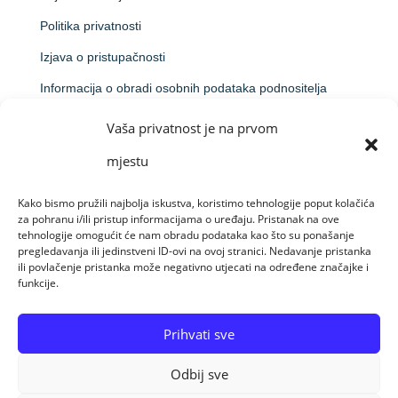
Politika privatnosti
Izjava o pristupačnosti
Informacija o obradi osobnih podataka podnositelja
prijave na natječaj
Vaša privatnost je na prvom
Obavijest o obradi putem videonadzora
mjestu
Kako bismo pružili najbolja iskustva, koristimo tehnologije poput kolačića
za pohranu i/ili pristup informacijama o uređaju. Pristanak na ove
Made by Raido Solutions &
CroArt Studio
tehnologije omogućit će nam obradu podataka kao što su ponašanje
pregledavanja ili jedinstveni ID-ovi na ovoj stranici. Nedavanje pristanka
ili povlačenje pristanka može negativno utjecati na određene značajke i
funkcije.
© Sva prava pridržana 09-08-26 Centar za
profesionalnu rehabilitaciju Osijek
Prihvati sve
Odbij sve