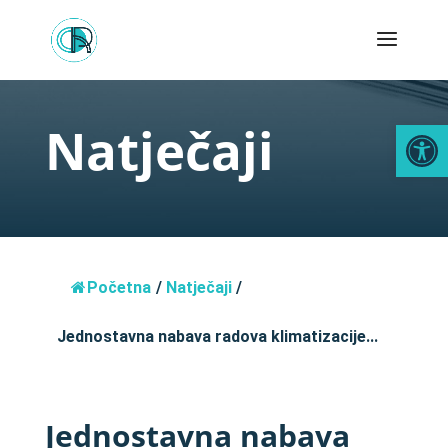
Open
Natječaji
Početna
/
Natječaji
/
Jednostavna nabava radova klimatizacije...
Jednostavna nabava