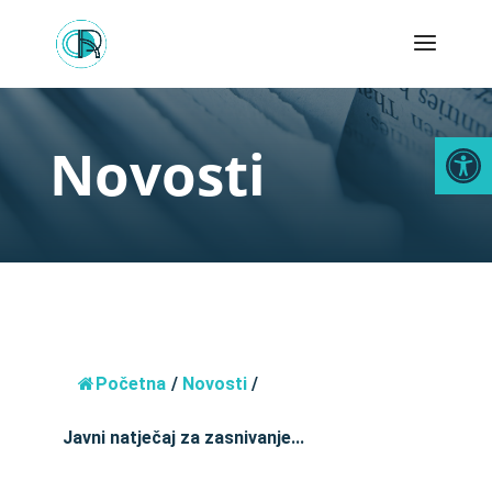
Open
Novosti
Početna
/
Novosti
/
Javni natječaj za zasnivanje...