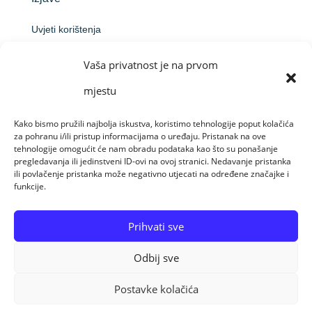
Uvjeti korištenja
Politika privatnosti
Vaša privatnost je na prvom
Izjava o pristupačnosti
mjestu
Informacija o obradi osobnih podataka podnositelja
prijave na natječaj
Kako bismo pružili najbolja iskustva, koristimo tehnologije poput kolačića
za pohranu i/ili pristup informacijama o uređaju. Pristanak na ove
Obavijest o obradi putem videonadzora
tehnologije omogućit će nam obradu podataka kao što su ponašanje
pregledavanja ili jedinstveni ID-ovi na ovoj stranici. Nedavanje pristanka
ili povlačenje pristanka može negativno utjecati na određene značajke i
funkcije.
Made by Raido Solutions &
CroArt Studio
Prihvati sve
Odbij sve
© Sva prava pridržana 08-08-26 Centar za
profesionalnu rehabilitaciju Osijek
Postavke kolačića