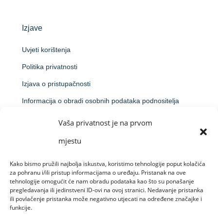
Izjave
Uvjeti korištenja
Politika privatnosti
Izjava o pristupačnosti
Informacija o obradi osobnih podataka podnositelja
prijave na natječaj
Vaša privatnost je na prvom
Obavijest o obradi putem videonadzora
mjestu
Kako bismo pružili najbolja iskustva, koristimo tehnologije poput kolačića
za pohranu i/ili pristup informacijama o uređaju. Pristanak na ove
Made by Raido Solutions &
CroArt Studio
tehnologije omogućit će nam obradu podataka kao što su ponašanje
pregledavanja ili jedinstveni ID-ovi na ovoj stranici. Nedavanje pristanka
ili povlačenje pristanka može negativno utjecati na određene značajke i
funkcije.
© Sva prava pridržana 09-08-26 Centar za