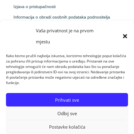
Izjava o pristupačnosti
Informacija o obradi osobnih podataka podnositelja
prijave na natječaj
Vaša privatnost je na prvom
Obavijest o obradi putem videonadzora
mjestu
Kako bismo pružili najbolja iskustva, koristimo tehnologije poput kolačića
za pohranu i/ili pristup informacijama o uređaju. Pristanak na ove
Made by Raido Solutions &
CroArt Studio
tehnologije omogućit će nam obradu podataka kao što su ponašanje
pregledavanja ili jedinstveni ID-ovi na ovoj stranici. Nedavanje pristanka
ili povlačenje pristanka može negativno utjecati na određene značajke i
funkcije.
© Sva prava pridržana 08-08-26 Centar za
profesionalnu rehabilitaciju Osijek
Prihvati sve
Odbij sve
Postavke kolačića