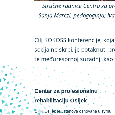
Stručne radnice Centra za pro
Sanja Marczi, pedagoginja; Iva
Cilj KOKOSS konferencije, koj
socijalne skrbi, je potaknuti p
te međuresornoj suradnji kao 
Centar za profesionalnu
rehabilitaciju Osijek
CPR Osijek je ustanova osnovana u svrhu