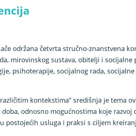
encija
eljače održana četvrta stručno-znanstvena 
da, mirovinskog sustava, obitelji i socijalne 
ije, psihoterapije, socijalnog rada, socijaln
u različitim kontekstima“ središnja je tema 
o doba, odnosno mogućnostima koje razvoj d
u postojećih usluga i praksi s ciljem kreiran