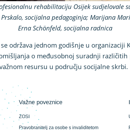
fesionalnu rehabilitaciju Osijek sudjelovale 
 Prskalo, socijalna pedagoginja; Marijana Marić
Erna Schönfeld, socijalna radnica
a se održava jednom godišnje u organizaciji
romišljanja o međusobnoj suradnji različitih p
važnom resursu u području socijalne skrbi.
Važne poveznice
ZOSI
Pravobranitelj za osobe s invaliditetom