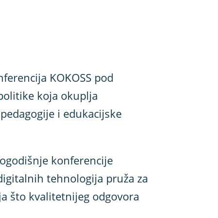
konferencija KOKOSS pod
politike koja okuplja
e pedagogije i edukacijske
ovogodišnje konferencije
igitalnih tehnologija pruža za
ja što kvalitetnijeg odgovora