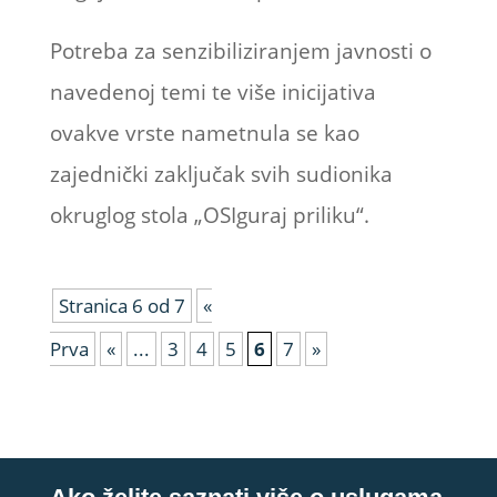
Potreba za senzibiliziranjem javnosti o
navedenoj temi te više inicijativa
ovakve vrste nametnula se kao
zajednički zaključak svih sudionika
okruglog stola „OSIguraj priliku“.
Stranica 6 od 7
«
Prva
«
...
3
4
5
6
7
»